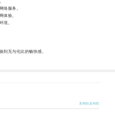
。
网络服务。
网体验。
环境。
验到无与伦比的畅快感。
支持
[0]
反对
[0]