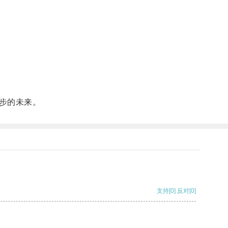
步的未来。
支持
[0]
反对
[0]